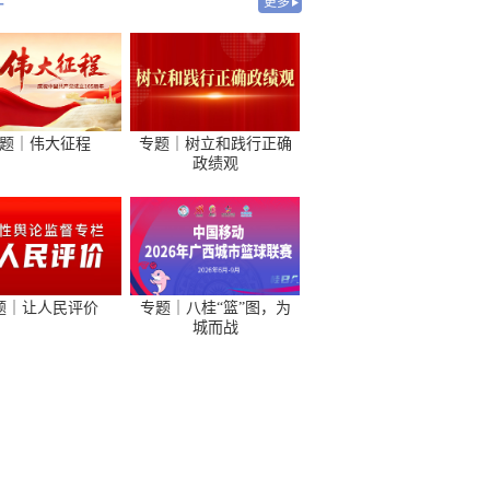
-
更多
题｜伟大征程
专题｜树立和践行正确
政绩观
题｜让人民评价
专题｜八桂“篮”图，为
城而战