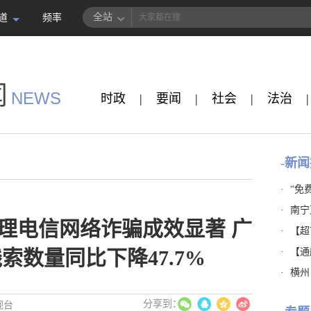
全站
道
频率
闻
NEWS
时政
|
要闻
|
社会
|
法治
|
-新闻
·
“免
·
南宁
理电信网络诈骗成效显著 广
·
【超市
·
【通
索数量同比下降47.7%
·
横州
视台