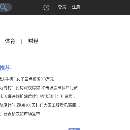
登录
注册
体育
|
财经
推荐-
费送手机” 女子差点被骗9.3万元
万秀村：民房深夜爆燃 冲击波震碎多户门窗
涉嫌违规扩建后续】执法部门：扩建檐廊涉嫌违建 是否占地有待认定
航倒计时·蹲点100天】在大国工程看见毫厘之“精”
：云表镇农贸市场复市