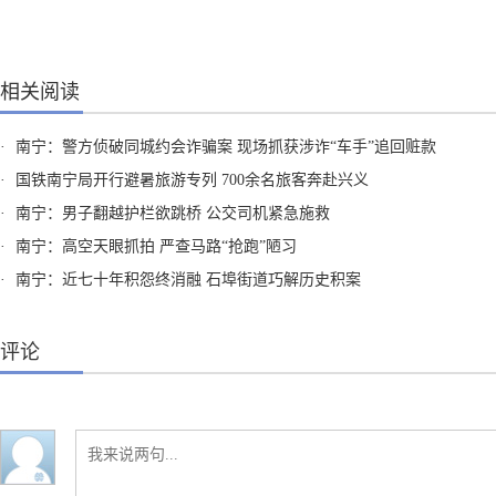
相关阅读
·
南宁：警方侦破同城约会诈骗案 现场抓获涉诈“车手”追回赃款
·
国铁南宁局开行避暑旅游专列 700余名旅客奔赴兴义
·
南宁：男子翻越护栏欲跳桥 公交司机紧急施救
·
南宁：高空天眼抓拍 严查马路“抢跑”陋习
·
南宁：近七十年积怨终消融 石埠街道巧解历史积案
评论