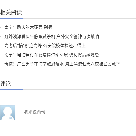
相关阅读
·
南宁：路边的木菠萝 别摘
·
野外浅滩看似平静暗藏杀机 户外安全警钟再次敲响
·
高考后“摘镜”迎高峰 公安院校体检还赶得上
·
南宁：电动自行车随意停进架空层 便利背后藏隐患
·
奇迹！广西男子在海南旅游落水 海上漂流七天六夜被渔民救下
评论