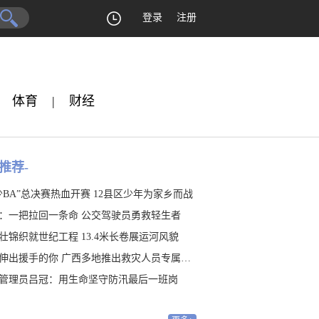
登录
注册
体育
|
财经
推荐-
少BA”总决赛热血开赛 12县区少年为家乡而战
：一把拉回一条命 公交驾驶员勇救轻生者
壮锦织就世纪工程 13.4米长卷展运河风貌
伸出援手的你 广西多地推出救灾人员专属福利
管理员吕冠：用生命坚守防汛最后一班岗