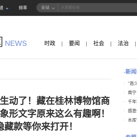
全站
道
频率
闻
NEWS
时政
|
要闻
|
社会
|
法治
|
-新闻
·
“邕
·
南宁
生动了！藏在桂林博物馆商
·
千年
·
感恩
象形文字原来这么有趣啊！
·
水库
隐藏款等你来打开！