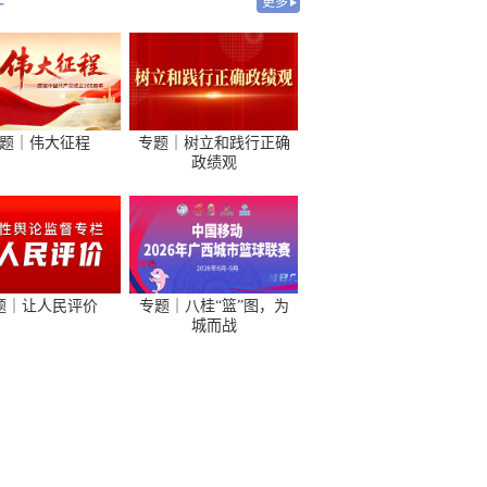
-
更多
题｜伟大征程
专题｜树立和践行正确
政绩观
题｜让人民评价
专题｜八桂“篮”图，为
城而战