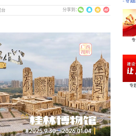
-专题
视台
专
专