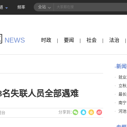
全站
道
频率
闻
NEWS
时政
|
要闻
|
社会
|
法治
|
-新闻
·
就业
·
立秋
8名失联人员全部遇难
·
最长
·
南宁
·
河池
视台