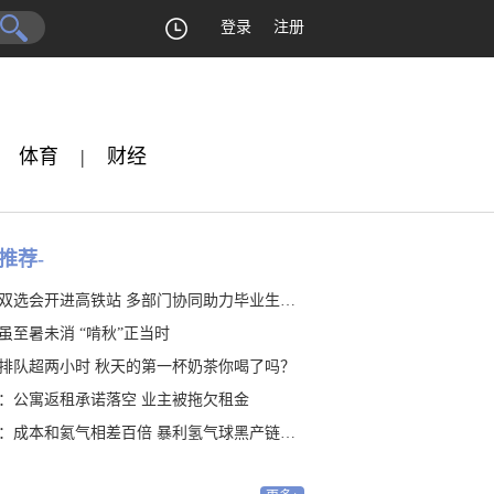
登录
注册
体育
|
财经
推荐-
双选会开进高铁站 多部门协同助力毕业生就业
虽至暑未消 “啃秋”正当时
排队超两小时 秋天的第一杯奶茶你喝了吗？
：公寓返租承诺落空 业主被拖欠租金
：成本和氦气相差百倍 暴利氢气球黑产链隐藏20年