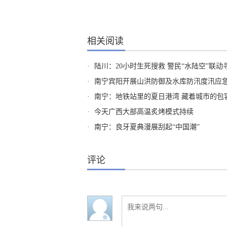
相关阅读
·
陆川：20小时生死搜救 警民“水陆空”联
·
南宁宾阳开展山洪防御及水库防汛度汛应
·
南宁：地铁站里的夏日港湾 藏着城市的包
·
今天广西大部高温炙烤模式持续
·
南宁：良牙夏典漫展刮起“中国潮”
评论