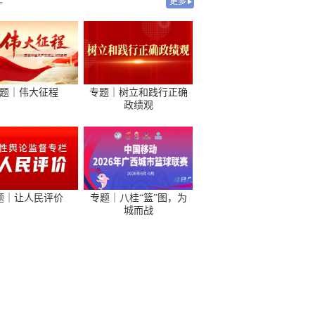
-
更多
题｜伟大征程
专题｜树立和践行正确
政绩观
题｜让人民评价
专题｜八桂“篮”图，为
城而战