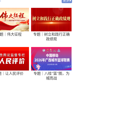
-
更多
题｜伟大征程
专题｜树立和践行正确
政绩观
题｜让人民评价
专题｜八桂“篮”图，为
城而战