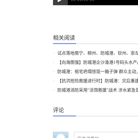
相关阅读
·
试点落地南宁、柳州、防城港、钦州、崇左五市 广西
·
【向海图强】防城港企沙渔港1号码头水产
·
防城港：祖宅坍塌惊现一箱子弹 群众主动
·
【抗洪抢险救援进行时】防城港：灾后重建 
·
防城港消防采用“活饵救援”战术 涉水紧急
评论