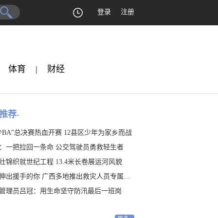
登录
注册
体育
|
财经
推荐-
少BA”总决赛热血开赛 12县区少年为家乡而战
：一把拉回一条命 公交驾驶员勇救轻生者
壮锦织就世纪工程 13.4米长卷展运河风貌
伸出援手的你 广西多地推出救灾人员专属福利
管理员吕冠：用生命坚守防汛最后一班岗