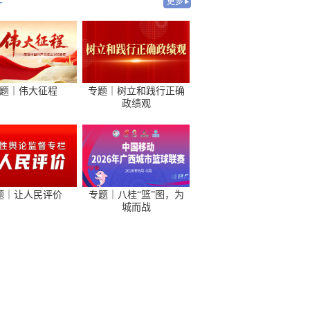
-
更多
题｜伟大征程
专题｜树立和践行正确
政绩观
题｜让人民评价
专题｜八桂“篮”图，为
城而战