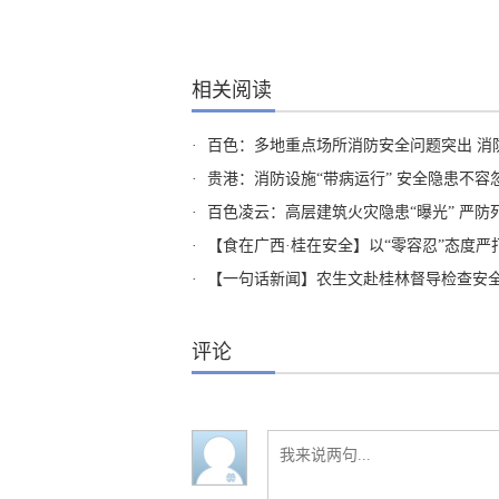
相关阅读
·
百色：多地重点场所消防安全问题突出 消
·
贵港：消防设施“带病运行” 安全隐患不容
·
百色凌云：高层建筑火灾隐患“曝光” 严防
·
【食在广西·桂在安全】以“零容忍”态度严打各类食品安全违
·
【一句话新闻】农生文赴桂林督导检查安
评论