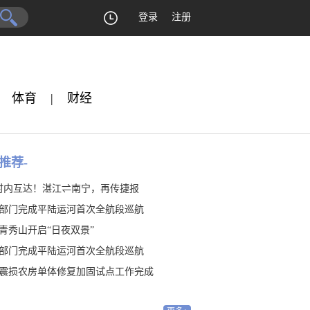
登录
注册
体育
|
财经
推荐-
时内互达！湛江⇌南宁，再传捷报
部门完成平陆运河首次全航段巡航
青秀山开启“日夜双景”
部门完成平陆运河首次全航段巡航
震损农房单体修复加固试点工作完成