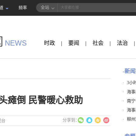
全站
道
频率
闻
NEWS
时政
|
要闻
|
社会
|
法治
|
-新闻
·
3小
·
海事
头瘫倒 民警暖心救助
·
南宁
·
海事
·
柳州
视台